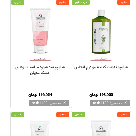
شامپو
درم انجلین
شامپو
مدیلن
شامپو تقویت کننده مو درم انجلین
شامپو ضد شوره مناسب موهای
خشک مدیلن
198,000 تومان
116,054 تومان
کد محصول: msh1138
کد محصول: msh1139
شامپو
مدیلن
شامپو
مدیلن